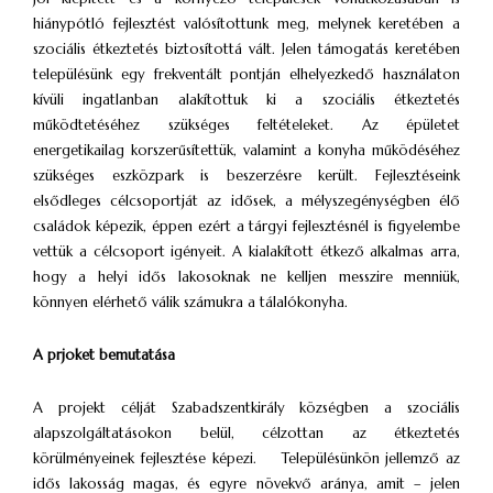
hiánypótló fejlesztést valósítottunk meg, melynek keretében a
szociális étkeztetés biztosítottá vált. Jelen támogatás keretében
településünk egy frekventált pontján elhelyezkedő használaton
kívüli ingatlanban alakítottuk ki a szociális étkeztetés
működtetéséhez szükséges feltételeket. Az épületet
energetikailag korszerűsítettük, valamint a konyha működéséhez
szükséges eszközpark is beszerzésre került. Fejlesztéseink
elsődleges célcsoportját az idősek, a mélyszegénységben élő
családok képezik, éppen ezért a tárgyi fejlesztésnél is figyelembe
vettük a célcsoport igényeit. A kialakított étkező alkalmas arra,
hogy a helyi idős lakosoknak ne kelljen messzire menniük,
könnyen elérhető válik számukra a tálalókonyha.
A prjoket bemutatása
A projekt célját Szabadszentkirály községben a szociális
alapszolgáltatásokon belül, célzottan az étkeztetés
körülményeinek fejlesztése képezi. Településünkön jellemző az
idős lakosság magas, és egyre növekvő aránya, amit – jelen