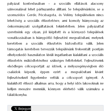
pályázat kontextusában – a szociális ellátások alacsony
színvonalával lehet párhuzamba állítani. Se településünkön, se a
szomszédos Gerde, Pécsbagota, és Velény településeken nincs
lehetőség a szociális étkeztetésre, ami komoly hiányosság az
önkormányzati szolgáltatások tekintetében. Jelen pályázattal
szeretnénk egy olyan, jól kiépített és a környező települések
vonatkozásában is hiánypótló fejlesztést megvalósítani, melynek
keretében a szociális étkeztetés biztosítottá válik. Jelen
támogatás keretében tervezzük településünk frekventált pontján
elhelyezkedő használaton kívüli ingatlanban kialakítani a szociális
étkeztetés működtetéséhez szükséges feltételeket. Fejlesztéseink
elsődleges célcsoportját az idősek, a mélyszegénységben élő
családok képezik, éppen ezért a megvalósítani kívánt
fejlesztéseknél figyelembe vettük a célcsoport igényeit. A
kialakított étkező alkalmas arra, hogy a helyi idős lakosoknak ne
kelljen messzire menniük, könnyen elérhető válik számukra a
tálalókonyha.