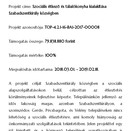
Projekt címe:
Szociális étkező és tálalókonyha kialakítása
Szabadszentkirály községben
Projekt azonosítója:
TOP-4.2.1-16-BA1-2017-00008
Támogatás összege:
79.838.880
forint
Támogatás mértéke:
100%
Megvalósítás időtartama:
2018.03.01. - 2019.02.18.
A projekt célját Szabadszentkirály községben a szociális
alapszolgáltatásokon belül, célzottan az étkeztetés
körülményeinek fejlesztése képezte. Településünkön jellemző az
idős lakosság magas, azonban Szabadszentkirályon, a
szomszédos Gerde, Pécsbagota, és Velény településeken nincs
lehetőség a szociális étkeztetésre, ami komoly hiányosság az
önkormányzati szolgáltatások tekintetében. Jelen projekttel egy
jól kiépített és a környező települések vonatkozásában is