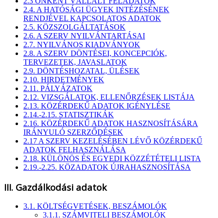
2.3 ÖNKÉNT VÁLLALT FELADATOK
2.4. A HATÓSÁGI ÜGYEK INTÉZÉSÉNEK
RENDJÉVEL KAPCSOLATOS ADATOK
2.5. KÖZSZOLGÁLTATÁSOK
2.6. A SZERV NYILVÁNTARTÁSAI
2.7. NYILVÁNOS KIADVÁNYOK
2.8. A SZERV DÖNTÉSEI, KONCEPCIÓK,
TERVEZETEK, JAVASLATOK
2.9. DÖNTÉSHOZATAL, ÜLÉSEK
2.10. HIRDETMÉNYEK
2.11. PÁLYÁZATOK
2.12. VIZSGÁLATOK, ELLENŐRZÉSEK LISTÁJA
2.13. KÖZÉRDEKŰ ADATOK IGÉNYLÉSE
2.14.-2.15. STATISZTIKÁK
2.16. KÖZÉRDEKŰ ADATOK HASZNOSÍTÁSÁRA
IRÁNYULÓ SZERZŐDÉSEK
2.17 A SZERV KEZELÉSÉBEN LÉVŐ KÖZÉRDEKŰ
ADATOK FELHASZNÁLÁSA
2.18. KÜLÖNÖS ÉS EGYEDI KÖZZÉTÉTELI LISTA
2.19.-2.25. KÖZADATOK ÚJRAHASZNOSÍTÁSA
III. Gazdálkodási adatok
3.1. KÖLTSÉGVETÉSEK, BESZÁMOLÓK
3.1.1. SZÁMVITELI BESZÁMOLÓK