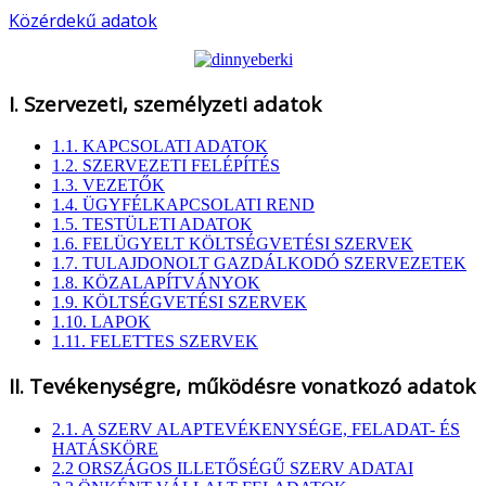
Közérdekű adatok
I. Szervezeti, személyzeti adatok
1.1. KAPCSOLATI ADATOK
1.2. SZERVEZETI FELÉPÍTÉS
1.3. VEZETŐK
1.4. ÜGYFÉLKAPCSOLATI REND
1.5. TESTÜLETI ADATOK
1.6. FELÜGYELT KÖLTSÉGVETÉSI SZERVEK
1.7. TULAJDONOLT GAZDÁLKODÓ SZERVEZETEK
1.8. KÖZALAPÍTVÁNYOK
1.9. KÖLTSÉGVETÉSI SZERVEK
1.10. LAPOK
1.11. FELETTES SZERVEK
II. Tevékenységre, működésre vonatkozó adatok
2.1. A SZERV ALAPTEVÉKENYSÉGE, FELADAT- ÉS
HATÁSKÖRE
2.2 ORSZÁGOS ILLETŐSÉGŰ SZERV ADATAI