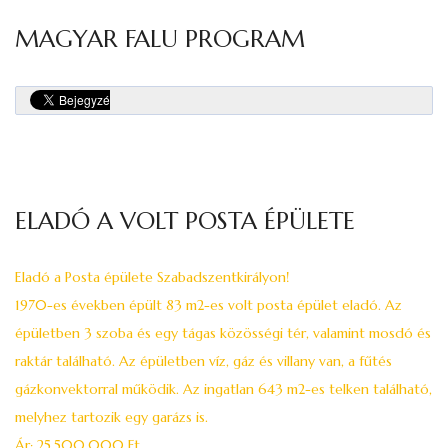
MAGYAR FALU PROGRAM
ELADÓ A VOLT POSTA ÉPÜLETE
Eladó a Posta épülete Szabadszentkirályon!
1970-es években épült 83 m2-es volt posta épület eladó. Az
épületben 3 szoba és egy tágas közösségi tér, valamint mosdó és
raktár található. Az épületben víz, gáz és villany van, a fűtés
gázkonvektorral működik. Az ingatlan 643 m2-es telken található,
melyhez tartozik egy garázs is.
Ár: 25.500.000 Ft.