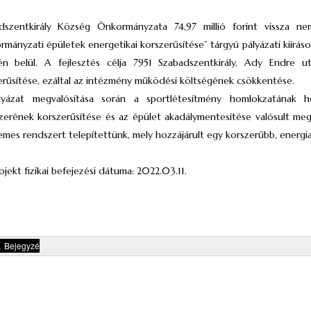
dszentkirály Község Önkormányzata 74,97 millió forint vissza n
mányzati épületek energetikai korszerűsítése” tárgyú pályázati kiíráso
én belül. A fejlesztés célja 7951 Szabadszentkirály, Ady Endre utc
erűsítése, ezáltal az intézmény működési költségének csökkentése.
yázat megvalósítása során a sportlétesítmény homlokzatának hősz
zerének korszerűsítése és az épület akadálymentesítése valósult meg 
emes rendszert telepítettünk, mely hozzájárult egy korszerűbb, energi
ojekt fizikai befejezési dátuma: 2022.03.11.