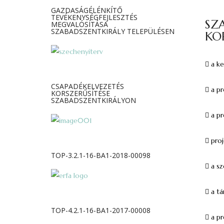
GAZDASÁGÉLÉNKÍTŐ
TEVÉKENYSÉGFEJLESZTÉS
SZ
MEGVALÓSÍTÁSA
SZABADSZENTKIRÁLY TELEPÜLÉSEN
KO
 a 
CSAPADÉKELVEZETÉS
 a p
KORSZERŰSÍTÉSE
SZABADSZENTKIRÁLYON
 a p
 proj
TOP-3.2.1-16-BA1-2018-00098
 a s
 a t
TOP-4.2.1-16-BA1-2017-00008
 a p