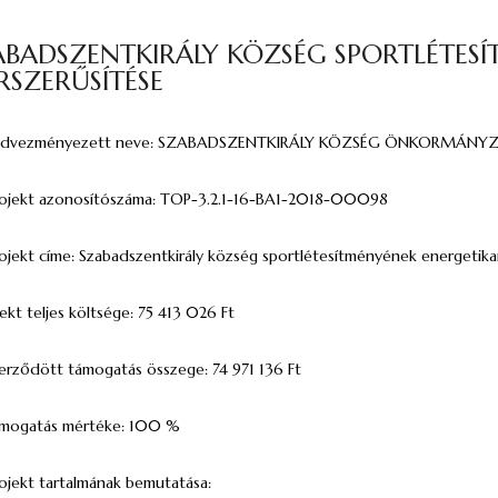
ABADSZENTKIRÁLY KÖZSÉG SPORTLÉTESÍ
RSZERŰSÍTÉSE
kedvezményezett neve: SZABADSZENTKIRÁLY KÖZSÉG ÖNKORMÁNY
rojekt azonosítószáma: TOP-3.2.1-16-BA1-2018-00098
rojekt címe: Szabadszentkirály község sportlétesítményének energetika
ekt teljes költsége: 75 413 026 Ft
zerződött támogatás összege: 74 971 136 Ft
ámogatás mértéke: 100 %
rojekt tartalmának bemutatása: