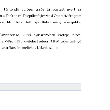
em térítendő európai uniós támogatást nyert az
n a Terület és Településfejlesztési Operatív Program
a. 14/1. hrsz alatti sportlétesítmény energetikai
igetelése, külső nyílászáróinak cseréje, fűtési
a V-Profi Kft. kivitelezésében. 3 KW teljesítményű
atakarékos üzemeltetés kialakításához.