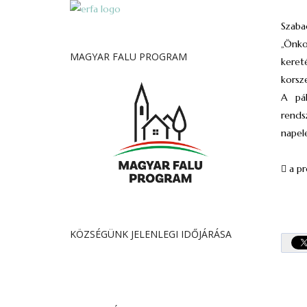
Szaba
„Önkor
MAGYAR FALU PROGRAM
keret
korsz
A pál
rends
napel
 a pr
KÖZSÉGÜNK JELENLEGI IDŐJÁRÁSA