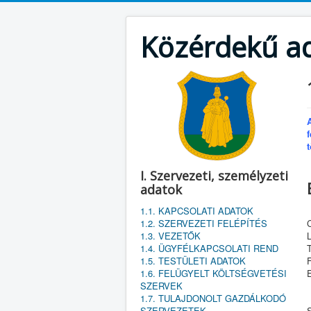
Közérdekű a
I. Szervezeti, személyzeti
adatok
1.1. KAPCSOLATI ADATOK
1.2. SZERVEZETI FELÉPÍTÉS
1.3. VEZETŐK
1.4. ÜGYFÉLKAPCSOLATI REND
T
1.5. TESTÜLETI ADATOK
1.6. FELÜGYELT KÖLTSÉGVETÉSI
E
SZERVEK
1.7. TULAJDONOLT GAZDÁLKODÓ
SZERVEZETEK
S