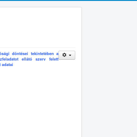
tósági döntései tekintetében a
eladatot ellátó szerv felett
 adatai