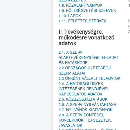
1.8. KÖZALAPÍTVÁNYOK
T
1.9. KÖLTSÉGVETÉSI SZERVEK
1.10. LAPOK
1.11. FELETTES SZERVEK
H
II. Tevékenységre,
működésre vonatkozó
adatok
2.1. A SZERV
ALAPTEVÉKENYSÉGE, FELADAT-
ÉS HATÁSKÖRE
2.2 ORSZÁGOS ILLETŐSÉGŰ
SZERV ADATAI
2.3 ÖNKÉNT VÁLLALT FELADATOK
2.4. A HATÓSÁGI ÜGYEK
INTÉZÉSÉNEK RENDJÉVEL
KAPCSOLATOS ADATOK
2.5. KÖZSZOLGÁLTATÁSOK
2.6. A SZERV NYILVÁNTARTÁSAI
2.7. NYILVÁNOS KIADVÁNYOK
2.8. A SZERV DÖNTÉSEI,
KONCEPCIÓK, TERVEZETEK,
JAVASLATOK