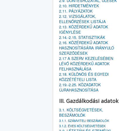
2.9. DÖNTÉSHOZATAL, ÜLÉSEK
2.10. HIRDETMÉNYEK
2.11. PÁLYÁZATOK
2.12. VIZSGÁLATOK,
ELLENŐRZÉSEK LISTÁJA
2.13. KÖZÉRDEKŰ ADATOK
IGÉNYLÉSE
2.14.-2.15. STATISZTIKÁK
2.16. KÖZÉRDEKŰ ADATOK
HASZNOSÍTÁSÁRA IRÁNYULÓ
SZERZŐDÉSEK
2.17 A SZERV KEZELÉSÉBEN
LÉVŐ KÖZÉRDEKŰ ADATOK
FELHASZNÁLÁSA
2.18. KÜLÖNÖS ÉS EGYEDI
KÖZZÉTÉTELI LISTA
2.19.-2.25. KÖZADATOK
ÚJRAHASZNOSÍTÁSA
III. Gazdálkodási adatok
3.1. KÖLTSÉGVETÉSEK,
BESZÁMOLÓK
3.1.1. SZÁMVITELI BESZÁMOLÓK
3.1.2. ÉVES KÖLTSÉGVETÉSEK
3.2. LÉTSZÁM ÉS SZEMÉLYI