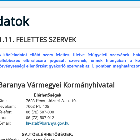
datok
1.11. FELETTES SZERVEK
A közfeladatot ellátó szerv felettes, illetve felügyeleti szervének, ha
fellebbezés elbírálására jogosult szervnek, ennek hiányában a közf
törvényességi ellenőrzést gyakorló szervnek az 1. pontban meghatározott
Baranya Vármegyei Kormányhivatal
Elérhetőségek
Cím:
7623 Pécs, József A. u. 10.
Levélcím:
7602 Pf. 405
elefon:
06 (72) 507-000
Fax:
06 (72) 507-012
-mail:
hivatal@baranya.gov.hu
SAJTÓELÉRHETŐSÉGEK:
ajtófőnök:
Gyuricza Ágnes