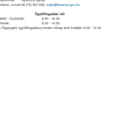
elefon, e-mail:
06 (72) 507-029,
sajto@baranya.gov.hu
Ügyfélfogadási idő
étfő - Csütörtök:
8.00 - 16.30
Péntek:
8.00 - 14.00
A főigazgató ügyfélfogadása:
minden hónap első keddjén 9.00 - 12.00