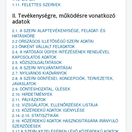
1.11. FELETTES SZERVEK
II. Tevékenységre, működésre vonatkozó
adatok
2.1. A SZERV ALAPTEVÉKENYSÉGE, FELADAT- ÉS
HATÁSKÖRE
2.2 ORSZÁGOS ILLETŐSÉGŰ SZERV ADATAI
2.3 ÖNKÉNT VÁLLALT FELADATOK
2.4. A HATÓSÁGI ÜGYEK INTÉZÉSÉNEK RENDJÉVEL
KAPCSOLATOS ADATOK
2.5. KÖZSZOLGÁLTATÁSOK
2.6. A SZERV NYILVÁNTARTÁSAI
2.7. NYILVÁNOS KIADVÁNYOK
2.8. A SZERV DÖNTÉSEI, KONCEPCIÓK, TERVEZETEK,
JAVASLATOK
2.9. DÖNTÉSHOZATAL, ÜLÉSEK
2.10. HIRDETMÉNYEK
2.11. PÁLYÁZATOK
2.12. VIZSGÁLATOK, ELLENŐRZÉSEK LISTÁJA
2.13. KÖZÉRDEKŰ ADATOK IGÉNYLÉSE
2.14.-2.15. STATISZTIKÁK
2.16. KÖZÉRDEKŰ ADATOK HASZNOSÍTÁSÁRA IRÁNYULÓ
SZERZŐDÉSEK
2.17 A SZERV KEZELÉSÉBEN LÉVŐ KÖZÉRDEKŰ ADATOK