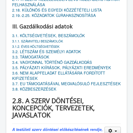
FELHASZNÁLÁSA
2.18. KÜLÖNÖS ÉS EGYEDI KÖZZÉTÉTELI LISTA
2.19.-2.25. KÖZADATOK ÚJRAHASZNOSÍTÁSA
III. Gazdálkodási adatok
3.1. KÖLTSÉGVETÉSEK, BESZÁMOLÓK
3.1.1. SZÁMVITELI BESZÁMOLÓK
3.1.2. ÉVES KÖLTSÉGVETÉSEK
3.2. LÉTSZÁM ÉS SZEMÉLYI ADATOK
3.3. TÁMOGATÁSOK
3.4. VAGYONNAL TÖRTÉNŐ GAZDÁLKODÁS
3.5. PÁLYÁZATI KIÍRÁSOK, PÁLYÁZATI EREDMÉNYEK
3.6. NEM ALAPFELADAT ELLÁTÁSÁRA FORDÍTOTT
KIFIZETÉSEK
3.7. EU TÁMOGATÁSÁVAL MEGVALÓSULÓ FEJLESZTÉSEK
3.8. KÖZBESZERZÉSEK
2.8. A SZERV DÖNTÉSEI,
KONCEPCIÓK, TERVEZETEK,
JAVASLATOK
A testületi szerv döntései előkészítésének rendje,