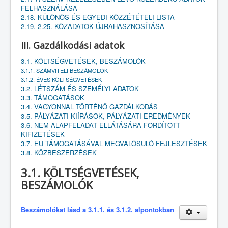
FELHASZNÁLÁSA
2.18. KÜLÖNÖS ÉS EGYEDI KÖZZÉTÉTELI LISTA
2.19.-2.25. KÖZADATOK ÚJRAHASZNOSÍTÁSA
III. Gazdálkodási adatok
3.1. KÖLTSÉGVETÉSEK, BESZÁMOLÓK
3.1.1. SZÁMVITELI BESZÁMOLÓK
3.1.2. ÉVES KÖLTSÉGVETÉSEK
3.2. LÉTSZÁM ÉS SZEMÉLYI ADATOK
3.3. TÁMOGATÁSOK
3.4. VAGYONNAL TÖRTÉNŐ GAZDÁLKODÁS
3.5. PÁLYÁZATI KIÍRÁSOK, PÁLYÁZATI EREDMÉNYEK
3.6. NEM ALAPFELADAT ELLÁTÁSÁRA FORDÍTOTT
KIFIZETÉSEK
3.7. EU TÁMOGATÁSÁVAL MEGVALÓSULÓ FEJLESZTÉSEK
3.8. KÖZBESZERZÉSEK
3.1. KÖLTSÉGVETÉSEK,
BESZÁMOLÓK
Beszámolókat lásd a 3.1.1. és 3.1.2. alpontokban