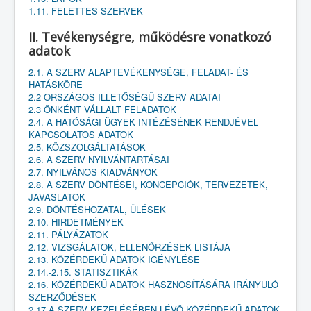
1.11. FELETTES SZERVEK
II. Tevékenységre, működésre vonatkozó
adatok
2.1. A SZERV ALAPTEVÉKENYSÉGE, FELADAT- ÉS
HATÁSKÖRE
2.2 ORSZÁGOS ILLETŐSÉGŰ SZERV ADATAI
2.3 ÖNKÉNT VÁLLALT FELADATOK
2.4. A HATÓSÁGI ÜGYEK INTÉZÉSÉNEK RENDJÉVEL
KAPCSOLATOS ADATOK
2.5. KÖZSZOLGÁLTATÁSOK
2.6. A SZERV NYILVÁNTARTÁSAI
2.7. NYILVÁNOS KIADVÁNYOK
2.8. A SZERV DÖNTÉSEI, KONCEPCIÓK, TERVEZETEK,
JAVASLATOK
2.9. DÖNTÉSHOZATAL, ÜLÉSEK
2.10. HIRDETMÉNYEK
2.11. PÁLYÁZATOK
2.12. VIZSGÁLATOK, ELLENŐRZÉSEK LISTÁJA
2.13. KÖZÉRDEKŰ ADATOK IGÉNYLÉSE
2.14.-2.15. STATISZTIKÁK
2.16. KÖZÉRDEKŰ ADATOK HASZNOSÍTÁSÁRA IRÁNYULÓ
SZERZŐDÉSEK
2.17 A SZERV KEZELÉSÉBEN LÉVŐ KÖZÉRDEKŰ ADATOK