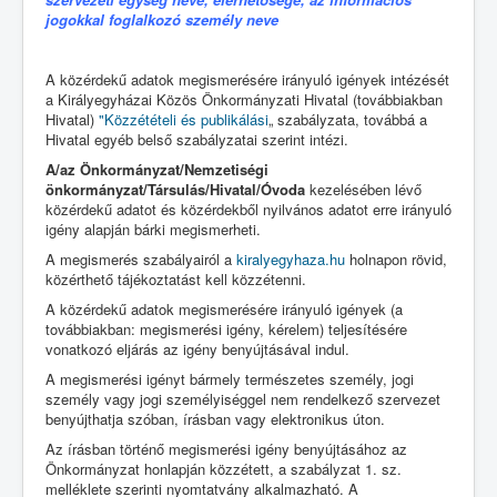
jogokkal foglalkozó személy neve
A közérdekű adatok megismerésére irányuló igények intézését
a Királyegyházai Közös Önkormányzati Hivatal (továbbiakban
Hivatal)
"Közzétételi és publikálási
„ szabályzata, továbbá a
Hivatal egyéb belső szabályzatai szerint intézi.
A/az Önkormányzat/Nemzetiségi
önkormányzat/Társulás/Hivatal/Óvoda
kezelésében lévő
közérdekű adatot és közérdekből nyilvános adatot erre irányuló
igény alapján bárki megismerheti.
A megismerés szabályairól a
kiralyegyhaza.hu
holnapon rövid,
közérthető tájékoztatást kell közzétenni.
A közérdekű adatok megismerésére irányuló igények (a
továbbiakban: megismerési igény, kérelem) teljesítésére
vonatkozó eljárás az igény benyújtásával indul.
A megismerési igényt bármely természetes személy, jogi
személy vagy jogi személyiséggel nem rendelkező szervezet
benyújthatja szóban, írásban vagy elektronikus úton.
Az írásban történő megismerési igény benyújtásához az
Önkormányzat honlapján közzétett, a szabályzat 1. sz.
melléklete szerinti nyomtatvány alkalmazható. A