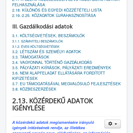
FELHASZNÁLÁSA
2.18. KÜLÖNÖS ÉS EGYEDI KÖZZÉTÉTELI LISTA
2.19.-2.25. KÖZADATOK ÚJRAHASZNOSÍTÁSA
III. Gazdálkodási adatok
3.1. KÖLTSÉGVETÉSEK, BESZÁMOLÓK
3.1.1. SZÁMVITELI BESZÁMOLÓK
3.1.2. ÉVES KÖLTSÉGVETÉSEK
3.2. LÉTSZÁM ÉS SZEMÉLYI ADATOK
3.3. TÁMOGATÁSOK
3.4. VAGYONNAL TÖRTÉNŐ GAZDÁLKODÁS
3.5. PÁLYÁZATI KIÍRÁSOK, PÁLYÁZATI EREDMÉNYEK
3.6. NEM ALAPFELADAT ELLÁTÁSÁRA FORDÍTOTT
KIFIZETÉSEK
3.7. EU TÁMOGATÁSÁVAL MEGVALÓSULÓ FEJLESZTÉSEK
3.8. KÖZBESZERZÉSEK
2.13. KÖZÉRDEKŰ ADATOK
IGÉNYLÉSE
A közérdekű adatok megismerésére irányuló
igények intézésének rendje, az illetékes
szervezeti egység neve, elérhetősége, az információs