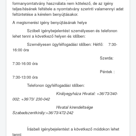
formanyomtatvány használata nem kötelező, de az igény
teljesítésének feltétele a nyomtatvány szerinti valamennyi adat
feltüntetése a kérelem benyújtásakor.
A megismerési igény benyújtásának helye
Szóbeli igénybejelentést személyesen és telefonon
lehet tenni a következő helyen és időben:
Személyesen ügyfélfogadási időben: Hétfő: 7:30-
16:00 óra
Szerda:
7:30-16:00 óra
Péntek :
7:30-13:00 óra
Telefonon ügyfélfogadási időben:
Királyegyháza Hivatal: +36/73/340-
002; +36/73/ 230-042
Hivatal kirendeltsége
Szabadszentkirály:+36/73/472-242
Írásbeli igénybejelentést a következő módokon lehet
tenni: