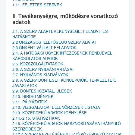
1.11. FELETTES SZERVEK
II. Tevékenységre, működésre vonatkozó
adatok
2.1. A SZERV ALAPTEVÉKENYSÉGE, FELADAT- ÉS
HATÁSKÖRE
2.2 ORSZÁGOS ILLETŐSÉGŰ SZERV ADATAI
2.3 ÖNKÉNT VÁLLALT FELADATOK
2.4. A HATÓSÁGI ÜGYEK INTÉZÉSÉNEK RENDJÉVEL
KAPCSOLATOS ADATOK
2.5. KÖZSZOLGÁLTATÁSOK
2.6. A SZERV NYILVÁNTARTÁSAI
2.7. NYILVÁNOS KIADVÁNYOK
2.8. A SZERV DÖNTÉSEI, KONCEPCIÓK, TERVEZETEK,
JAVASLATOK
2.9. DÖNTÉSHOZATAL, ÜLÉSEK
2.10. HIRDETMÉNYEK
2.11. PÁLYÁZATOK
2.12. VIZSGÁLATOK, ELLENŐRZÉSEK LISTÁJA
2.13. KÖZÉRDEKŰ ADATOK IGÉNYLÉSE
2.14.-2.15. STATISZTIKÁK
2.16. KÖZÉRDEKŰ ADATOK HASZNOSÍTÁSÁRA IRÁNYULÓ
SZERZŐDÉSEK
2.17 A SZERV KEZELÉSÉBEN LÉVŐ KÖZÉRDEKŰ ADATOK