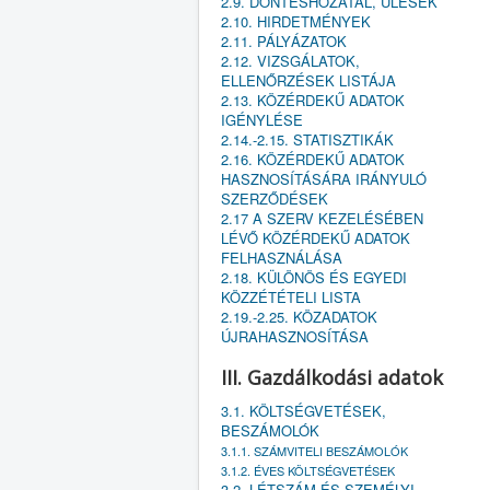
2.9. DÖNTÉSHOZATAL, ÜLÉSEK
2.10. HIRDETMÉNYEK
2.11. PÁLYÁZATOK
2.12. VIZSGÁLATOK,
ELLENŐRZÉSEK LISTÁJA
2.13. KÖZÉRDEKŰ ADATOK
IGÉNYLÉSE
2.14.-2.15. STATISZTIKÁK
2.16. KÖZÉRDEKŰ ADATOK
HASZNOSÍTÁSÁRA IRÁNYULÓ
SZERZŐDÉSEK
2.17 A SZERV KEZELÉSÉBEN
LÉVŐ KÖZÉRDEKŰ ADATOK
FELHASZNÁLÁSA
2.18. KÜLÖNÖS ÉS EGYEDI
KÖZZÉTÉTELI LISTA
2.19.-2.25. KÖZADATOK
ÚJRAHASZNOSÍTÁSA
III. Gazdálkodási adatok
3.1. KÖLTSÉGVETÉSEK,
BESZÁMOLÓK
3.1.1. SZÁMVITELI BESZÁMOLÓK
3.1.2. ÉVES KÖLTSÉGVETÉSEK
3.2. LÉTSZÁM ÉS SZEMÉLYI