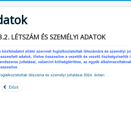
datok
3.2. LÉTSZÁM ÉS SZEMÉLYI ADATOK
A közfeladatot ellátó szervnél foglalkoztatottak létszámára és személyi ju
összesített adatok, illetve összesítve a vezetők és vezető tisztségviselők
rendszeres juttatásai, valamint költségtérítése, az egyéb alkalmazottaknak 
összesítve
Foglalkoztatottak létszáma és személyi juttatásai 2024. évben
Előző