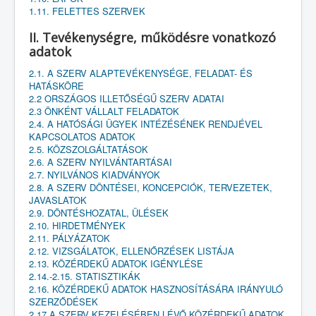
1.11. FELETTES SZERVEK
II. Tevékenységre, működésre vonatkozó
adatok
2.1. A SZERV ALAPTEVÉKENYSÉGE, FELADAT- ÉS
HATÁSKÖRE
2.2 ORSZÁGOS ILLETŐSÉGŰ SZERV ADATAI
2.3 ÖNKÉNT VÁLLALT FELADATOK
2.4. A HATÓSÁGI ÜGYEK INTÉZÉSÉNEK RENDJÉVEL
KAPCSOLATOS ADATOK
2.5. KÖZSZOLGÁLTATÁSOK
2.6. A SZERV NYILVÁNTARTÁSAI
2.7. NYILVÁNOS KIADVÁNYOK
2.8. A SZERV DÖNTÉSEI, KONCEPCIÓK, TERVEZETEK,
JAVASLATOK
2.9. DÖNTÉSHOZATAL, ÜLÉSEK
2.10. HIRDETMÉNYEK
2.11. PÁLYÁZATOK
2.12. VIZSGÁLATOK, ELLENŐRZÉSEK LISTÁJA
2.13. KÖZÉRDEKŰ ADATOK IGÉNYLÉSE
2.14.-2.15. STATISZTIKÁK
2.16. KÖZÉRDEKŰ ADATOK HASZNOSÍTÁSÁRA IRÁNYULÓ
SZERZŐDÉSEK
2.17 A SZERV KEZELÉSÉBEN LÉVŐ KÖZÉRDEKŰ ADATOK