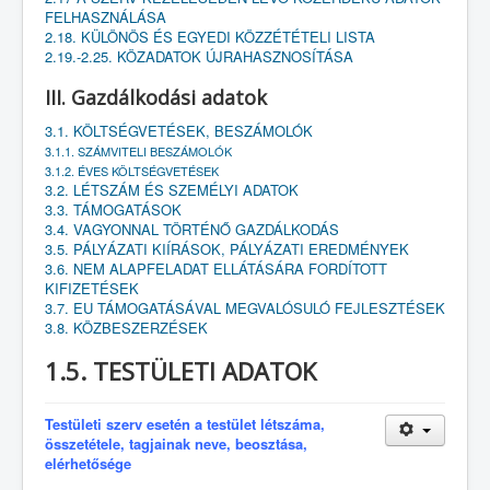
FELHASZNÁLÁSA
2.18. KÜLÖNÖS ÉS EGYEDI KÖZZÉTÉTELI LISTA
2.19.-2.25. KÖZADATOK ÚJRAHASZNOSÍTÁSA
III. Gazdálkodási adatok
3.1. KÖLTSÉGVETÉSEK, BESZÁMOLÓK
3.1.1. SZÁMVITELI BESZÁMOLÓK
3.1.2. ÉVES KÖLTSÉGVETÉSEK
3.2. LÉTSZÁM ÉS SZEMÉLYI ADATOK
3.3. TÁMOGATÁSOK
3.4. VAGYONNAL TÖRTÉNŐ GAZDÁLKODÁS
3.5. PÁLYÁZATI KIÍRÁSOK, PÁLYÁZATI EREDMÉNYEK
3.6. NEM ALAPFELADAT ELLÁTÁSÁRA FORDÍTOTT
KIFIZETÉSEK
3.7. EU TÁMOGATÁSÁVAL MEGVALÓSULÓ FEJLESZTÉSEK
3.8. KÖZBESZERZÉSEK
1.5. TESTÜLETI ADATOK
Testületi szerv esetén a testület létszáma,
összetétele, tagjainak neve, beosztása,
elérhetősége